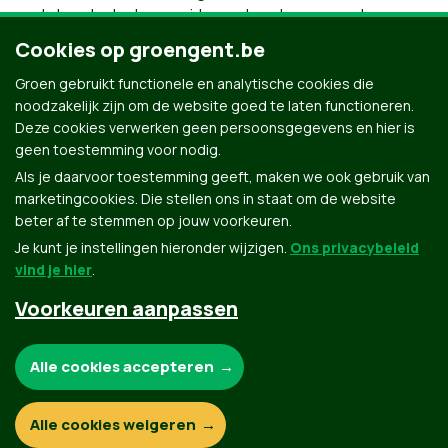
zoals hondenlosloopweides en hondenpoeppalen,
bouwen we verder uit. We creëren een
Cookies op groengent.be
dierenbegraafplaats of –strooiweide in Gent.
Groen gebruikt functionele en analytische cookies die
noodzakelijk zijn om de website goed te laten functioneren.
Deze cookies verwerken geen persoonsgegevens en hier is
geen toestemming voor nodig.
Als je daarvoor toestemming geeft, maken we ook gebruik van
marketingcookies. Die stellen ons in staat om de website
beter af te stemmen op jouw voorkeuren.
Je kunt je instellingen hieronder wijzigen.
Ons privacybeleid
vind je hier
.
Voorkeuren aanpassen
Groen.be
Noodzakelijke cookies:
Alle cookies accepteren
Contact
Privacybeleid
Functionele en analytische cookies:
Alle cookies weigeren
© Copyright Groen 2026 | Gemaakt met
NationBuilder
| Gebouwd door
Tectonica