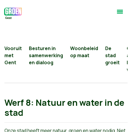
Vooruit
Besturen in
Woonbeleid
De
G
met
samenwerking
op maat
stad
a
Gent
en dialoog
groeit
he
w
Werf 8: Natuur en water in de
stad
Onze stad heeft meer natuur, groen en water nodig. Niet