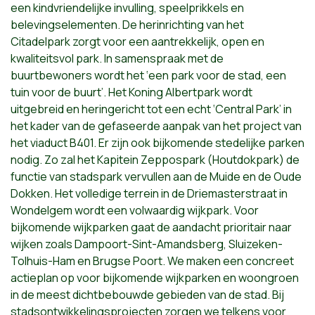
een kindvriendelijke invulling, speelprikkels en
belevingselementen. De herinrichting van het
Citadelpark zorgt voor een aantrekkelijk, open en
kwaliteitsvol park. In samenspraak met de
buurtbewoners wordt het ‘een park voor de stad, een
tuin voor de buurt’. Het Koning Albertpark wordt
uitgebreid en heringericht tot een echt ‘Central Park’ in
het kader van de gefaseerde aanpak van het project van
het viaduct B401. Er zijn ook bijkomende stedelijke parken
nodig. Zo zal het Kapitein Zeppospark (Houtdokpark) de
functie van stadspark vervullen aan de Muide en de Oude
Dokken. Het volledige terrein in de Driemasterstraat in
Wondelgem wordt een volwaardig wijkpark. Voor
bijkomende wijkparken gaat de aandacht prioritair naar
wijken zoals Dampoort-Sint-Amandsberg, Sluizeken-
Tolhuis-Ham en Brugse Poort. We maken een concreet
actieplan op voor bijkomende wijkparken en woongroen
in de meest dichtbebouwde gebieden van de stad. Bij
stadsontwikkelingsprojecten zorgen we telkens voor