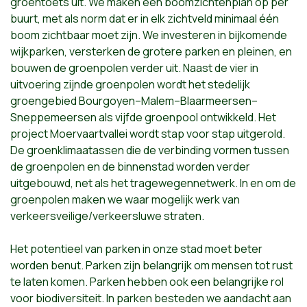
groentoets uit. We maken een boomzichtenplan op per
buurt, met als norm dat er in elk zichtveld minimaal één
boom zichtbaar moet zijn. We investeren in bijkomende
wijkparken, versterken de grotere parken en pleinen, en
bouwen de groenpolen verder uit. Naast de vier in
uitvoering zijnde groenpolen wordt het stedelijk
groengebied Bourgoyen–Malem–Blaarmeersen–
Sneppemeersen als vijfde groenpool ontwikkeld. Het
project Moervaartvallei wordt stap voor stap uitgerold.
De groenklimaatassen die de verbinding vormen tussen
de groenpolen en de binnenstad worden verder
uitgebouwd, net als het tragewegennetwerk. In en om de
groenpolen maken we waar mogelijk werk van
verkeersveilige/verkeersluwe straten.
Het potentieel van parken in onze stad moet beter
worden benut. Parken zijn belangrijk om mensen tot rust
te laten komen. Parken hebben ook een belangrijke rol
voor biodiversiteit. In parken besteden we aandacht aan