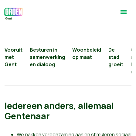
Vooruit
Besturen in
Woonbeleid
De
G
met
samenwerking
op maat
stad
a
Gent
en dialoog
groeit
he
w
Iedereen anders, allemaal
Gentenaar
We pakken vereenzaming aan en stimuleren sociaal