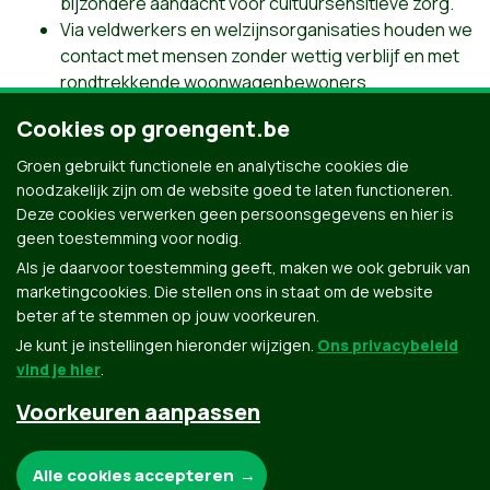
bijzondere aandacht voor cultuursensitieve zorg.
Via veldwerkers en welzijnsorganisaties houden we
contact met mensen zonder wettig verblijf en met
rondtrekkende woonwagenbewoners.
We zorgen ervoor dat de diversiteit van de Gentse
Cookies op groengent.be
samenleving weerspiegeld wordt binnen de Groep
Gent en bij de politie.
Groen gebruikt functionele en analytische cookies die
noodzakelijk zijn om de website goed te laten functioneren.
Alles over werf 12: Iedereen anders, allemaal
Deze cookies verwerken geen persoonsgegevens en hier is
Gentenaar
geen toestemming voor nodig.
Als je daarvoor toestemming geeft, maken we ook gebruik van
marketingcookies. Die stellen ons in staat om de website
beter af te stemmen op jouw voorkeuren.
Je kunt je instellingen hieronder wijzigen.
Ons privacybeleid
vind je hier
.
Voorkeuren aanpassen
Groen.be
Noodzakelijke cookies:
Alle cookies accepteren