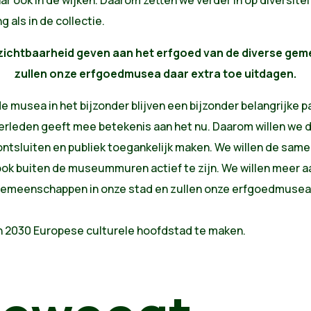
ar ook in de wijken. Daarom zetten we verder in op diversitei
 als in de collectie.
zichtbaarheid geven aan het erfgoed van de diverse ge
zullen onze erfgoedmusea daar extra toe uitdagen.
e musea in het bijzonder blijven een bijzonder belangrijke p
erleden geeft mee betekenis aan het nu. Daarom willen we d
ntsluiten en publiek toegankelijk maken. We willen de sa
ok buiten de museummuren actief te zijn. We willen meer 
 gemeenschappen in onze stad en zullen onze erfgoedmusea 
n 2030 Europese culturele hoofdstad te maken.