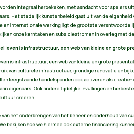
rden integraal herbekeken, met aandacht voor spelers uit 
ars. Het stedelijk kunstenbeleid gaat uit van de eigenheid
e en internationale werking ligt de grootste verantwoordel
ekijken onze kerntaken en subsidiestromen in overleg met
eel leven is infrastructuur, een web van kleine en grote p
leven is infrastructuur, een web van kleine en grote present
uik van culturele infrastructuur, grondige renovatie en bijk
len leegstaande handelspanden ook activeren als creatie- 
aan eigenaars. Ook andere tijdelijke invullingen en herbes
ultuur creëren.
van het onderbrengen van het beheer en onderhoud van cu
We bekijken hoe we hiermee ook externe financiering kunne