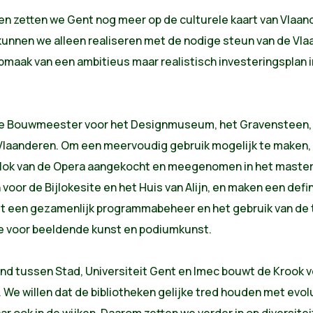
en zetten we Gent nog meer op de culturele kaart van Vlaand
 kunnen we alleen realiseren met de nodige steun van de Vl
aak van een ambitieus maar realistisch investeringsplan in
se Bouwmeester voor het Designmuseum, het Gravensteen,
laanderen. Om een meervoudig gebruik mogelijk te maken, 
blok van de Opera aangekocht en meegenomen in het master
voor de Bijlokesite en het Huis van Alijn, en maken een defi
t een gezamenlijk programmabeheer en het gebruik van de te
 voor beeldende kunst en podiumkunst.
 tussen Stad, Universiteit Gent en Imec bouwt de Krook ver
. We willen dat de bibliotheken gelijke tred houden met evol