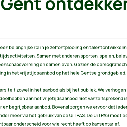
: Gent ontdekke
lt een belangrijke rol in je zelfontplooiing en talentontwikke
jdsactiviteiten. Samen met anderen sporten, spelen, beleven
meenschapsvorming en samenleven. Gezien de demografisch
ding in het vrijetijdsaanbod op het hele Gentse grondgebied.
rsiteit zowel in het aanbod als bij het publiek. We verhogen
eelhebben aan het vrijetijdsaanbod niet vanzelfsprekend is.
ar en begrijpbaar aanbod. Bovenal zorgen we ervoor dat ieder
nder meer via het gebruik van de UiTPAS. De UiTPAS moet een
htbaar onderscheid voor wie recht heeft op kansentarief.