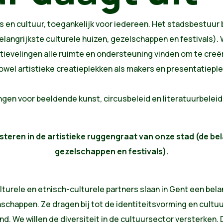
is en cultuur, toegankelijk voor iedereen. Het stadsbestuur bl
langrijkste culturele huizen, gezelschappen en festivals). W
ievelingen alle ruimte en ondersteuning vinden om te creër
Zowel artistieke creatieplekken als makers en presentatiepl
en voor beeldende kunst, circusbeleid en literatuurbeleid 
esteren in de artistieke ruggengraat van onze stad (de bel
gezelschappen en festivals).
lturele en etnisch-culturele partners slaan in Gent een bela
chappen. Ze dragen bij tot de identiteitsvorming en cultu
. We willen de diversiteit in de cultuursector versterken