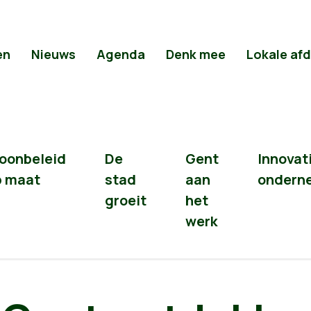
en
Nieuws
Agenda
Denk mee
Lokale af
oonbeleid
De
Gent
Innovat
p maat
stad
aan
ondern
groeit
het
werk