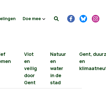
delingen
Doe mee
ief
Vlot
Natuur
Gent, duur
emen
en
en
en
veilig
water
klimaatneu
door
in de
Gent
stad