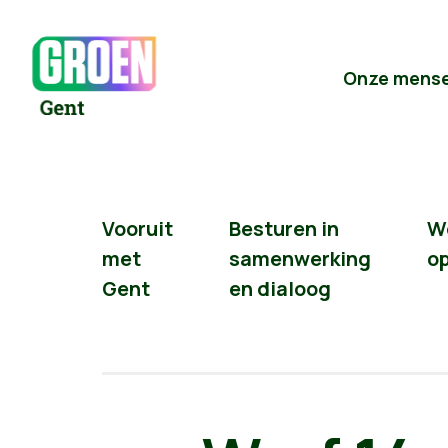
Onze mens
Vooruit
Besturen in
W
met
samenwerking
o
Gent
en dialoog