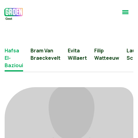
Hafsa
Bram Van
Evita
Filip
Laur
El-
Braeckevelt
Willaert
Watteeuw
Sch
Bazioui