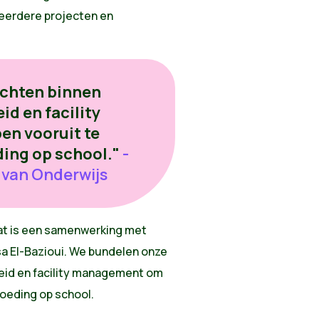
meerdere projecten en
achten binnen
d en facility
n vooruit te
ding op school."
-
n van Onderwijs
dat is een samenwerking met
a El-Bazioui. We bundelen onze
eid en facility management om
voeding op school.