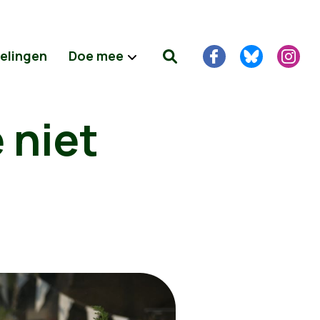
delingen
Doe mee
 niet