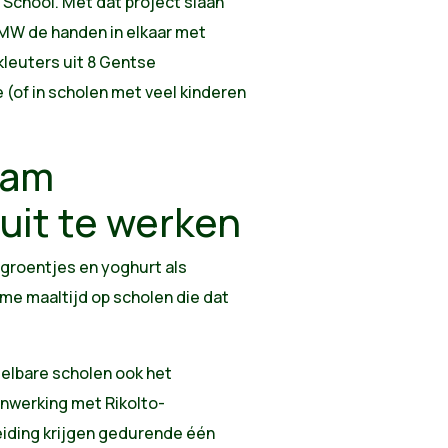
 School. Met dat project slaan
MW de handen in elkaar met
leuters uit 8 Gentse
(of in scholen met veel kinderen
aam
uit te werken
 groentjes en yoghurt als
me maaltijd op scholen die dat
elbare scholen ook het
nwerking met Rikolto-
iding krijgen gedurende één