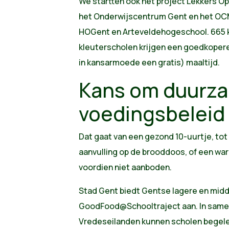
We startten ook het project Lekkers Op
het Onderwijscentrum Gent en het OC
HOGent en Arteveldehogeschool. 665 k
kleuterscholen krijgen een goedkopere 
in kansarmoede een gratis) maaltijd.
Kans om duurz
voedingsbeleid 
Dat gaat van een gezond 10-uurtje, tot
aanvulling op de brooddoos, of een war
voordien niet aanboden.
Stad Gent biedt Gentse lagere en midd
GoodFood@Schooltraject aan. In same
Vredeseilanden kunnen scholen begele