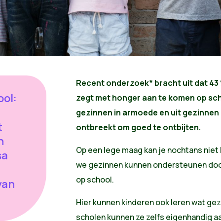
Recent onderzoek* bracht uit dat 43 
ool:
zegt met honger aan te komen op scho
gezinnen in armoede en uit gezinnen b
t
ontbreekt om goed te ontbijten.
n
Op een lege maag kan je nochtans niet l
sa
we gezinnen kunnen ondersteunen doo
op school.
van
Hier kunnen kinderen ook leren wat ge
scholen kunnen ze zelfs eigenhandig aan