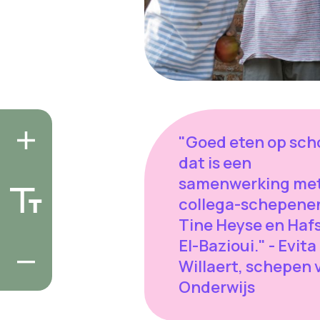
"Goed eten op sch
dat is een
samenwerking me
collega-schepene
Tine Heyse en Haf
El-Bazioui." - Evita
Willaert, schepen 
Onderwijs