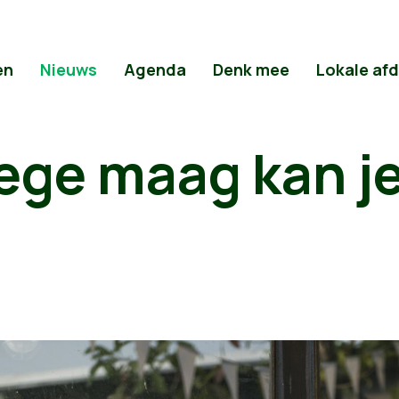
en
Nieuws
Agenda
Denk mee
Lokale af
ege maag kan je