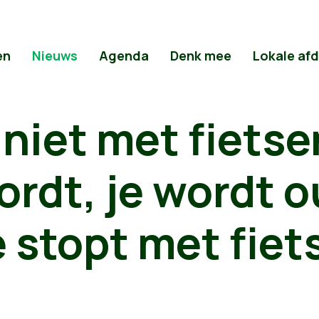
en
Nieuws
Agenda
Denk mee
Lokale af
 niet met fiets
ordt, je wordt 
 stopt met fiet