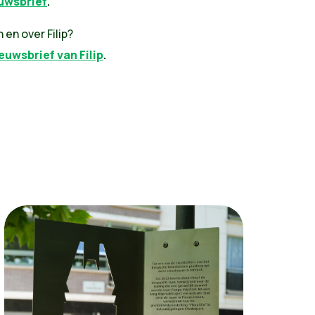
euwsbrief
.
 en over Filip?
ieuwsbrief van Filip
.