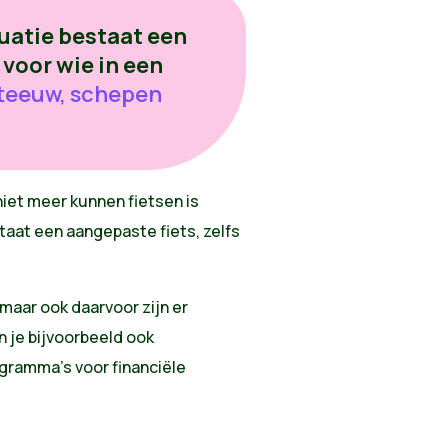
tuatie bestaat een
 voor wie in een
tteeuw, schepen
 niet meer kunnen fietsen is
staat een aangepaste fiets, zelfs
 maar ook daarvoor zijn er
 je bijvoorbeeld ook
ogramma’s voor financiële