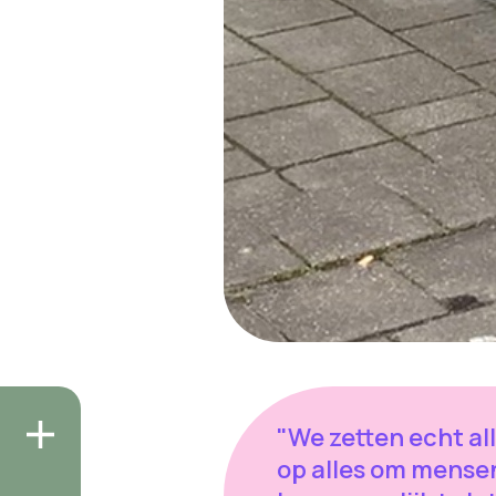
"We zetten echt al
op alles om mense