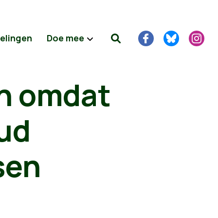
delingen
Doe mee
en omdat
oud
sen