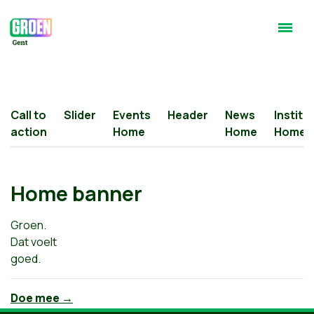
Call to
Slider
Events
Header
News
Institu
action
Home
Home
Home
Home banner
Groen.
Dat voelt
goed.
Doe mee →