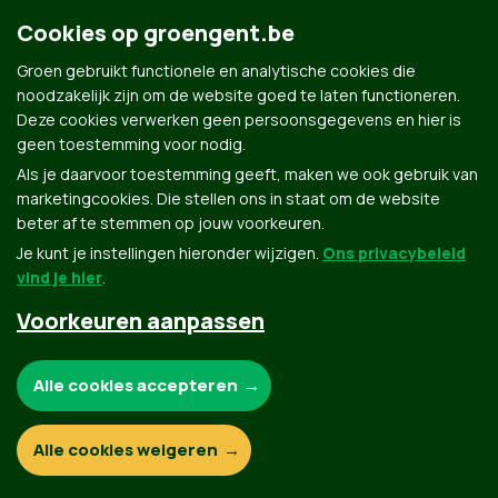
Cookies op groengent.be
Groen gebruikt functionele en analytische cookies die
noodzakelijk zijn om de website goed te laten functioneren.
Deze cookies verwerken geen persoonsgegevens en hier is
geen toestemming voor nodig.
Groen.be
Als je daarvoor toestemming geeft, maken we ook gebruik van
marketingcookies. Die stellen ons in staat om de website
beter af te stemmen op jouw voorkeuren.
Je kunt je instellingen hieronder wijzigen.
Ons privacybeleid
Contact
Privacybeleid
vind je hier
.
© Copyright Groen 2026 | Gemaakt met
NationBuilder
| Gebouwd door
Tectonica
Voorkeuren aanpassen
Noodzakelijke cookies:
Alle cookies accepteren
Functionele en analytische cookies:
Alle cookies weigeren