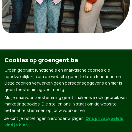
Call to
Slider
Events
Header
News
Institu
Cookies op groengent.be
action
Home
Home
Home
Groen gebruikt functionele en analytische cookies die
noodzakelijk zijn om de website goed te laten functioneren.
Groen in Gent
Deze cookies verwerken geen persoonsgegevens en hier is
geen toestemming voor nodig.
Als je daarvoor toestemming geeft, maken we ook gebruik van
marketingcookies. Die stellen ons in staat om de website
beter af te stemmen op jouw voorkeuren.
Je kunt je instellingen hieronder wijzigen.
Ons privacybeleid
vind je hier
.