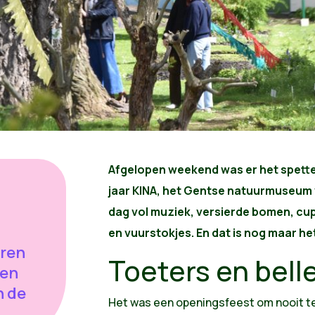
Afgelopen weekend was er het spett
jaar KINA, het Gentse natuurmuseum 
dag vol muziek, versierde bomen, cu
en vuurstokjes. En dat is nog maar het
eren
Toeters en bell
gen
n de
Het was een openingsfeest om nooit t