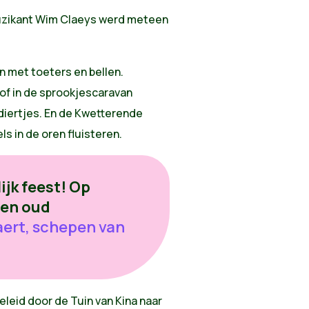
muzikant Wim Claeys werd meteen
 met toeters en bellen.
of in de sprookjescaravan
diertjes. En de Kwetterende
s in de oren fluisteren.
ijk feest! Op
 en oud
aert, schepen van
leid door de Tuin van Kina naar