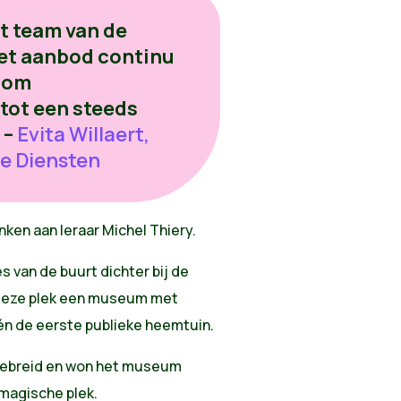
et team van de
et aanbod continu
t om
 tot een steeds
 –
Evita Willaert,
e Diensten
nken aan leraar Michel Thiery.
es van de buurt dichter bij de
 deze plek een museum met
én de eerste publieke heemtuin.
itgebreid en won het museum
n magische plek.