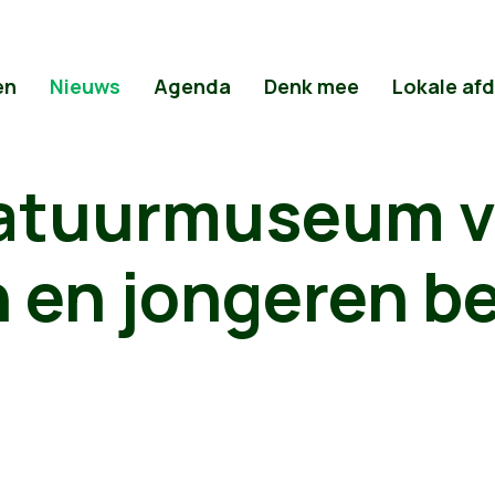
en
Nieuws
Agenda
Denk mee
Lokale af
atuurmuseum v
 en jongeren b