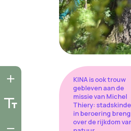
KINA is ook trouw
gebleven aan de
missie van Michel
Thiery: stadskind
in beroering bren
over de rijkdom va
natuur.