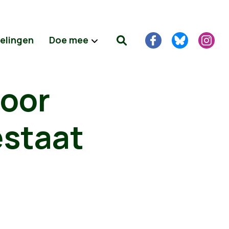
delingen
Doe mee
oor
estaat