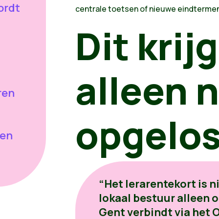
ordt
centrale toetsen of nieuwe
eindterme
Dit krij
alleen n
ren
opgelos
ten
“Het lerarentekort is ni
lokaal bestuur alleen 
Gent verbindt via het