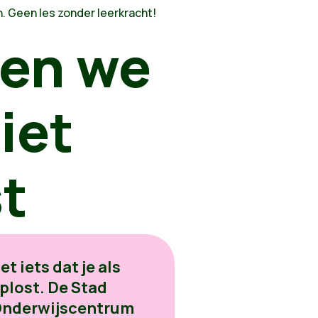
n
. Geen les zonder leerkracht!
gen we
iet
t
et iets dat je als
oplost. De Stad
 Onderwijscentrum