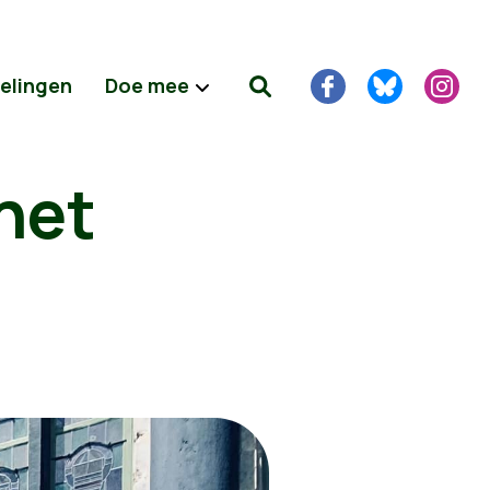
delingen
Doe mee
 het