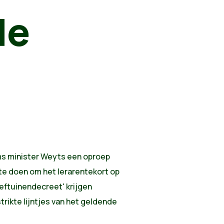
de
s minister Weyts een oproep
te doen om het lerarentekort op
eftuinendecreet' krijgen
rikte lijntjes van het geldende