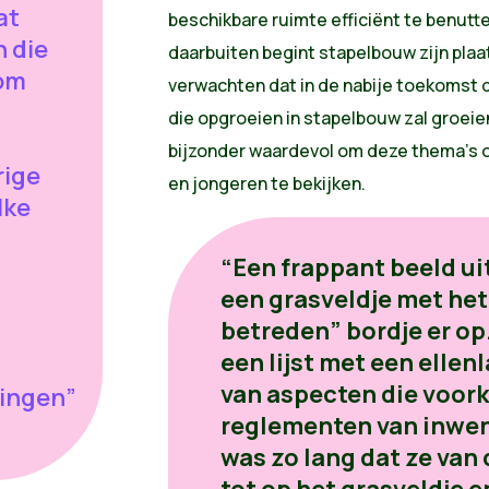
at
beschikbare ruimte efficiënt te benutte
 die
daarbuiten begint stapelbouw zijn plaa
 om
verwachten dat in de nabije toekomst 
die opgroeien in stapelbouw zal groeie
bijzonder waardevol om deze thema’s o
rige
en jongeren te bekijken.
lke
“Een frappant beeld ui
een grasveldje met het
betreden” bordje er o
een lijst met een ell
van aspecten die voor
ingen”
reglementen van inwend
was zo lang dat ze van