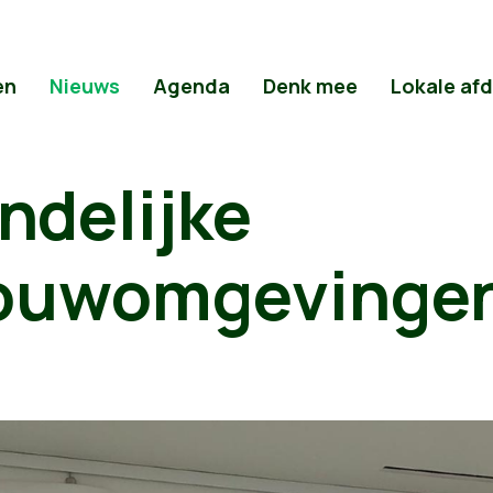
en
Nieuws
Agenda
Denk mee
Lokale af
ndelijke
bouwomgevinge