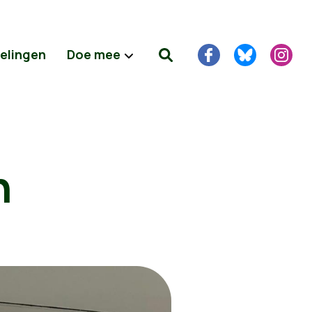
delingen
Doe mee
n