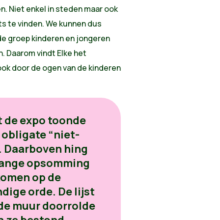
n. Niet enkel in steden maar ook
ts te vinden. We kunnen dus
de groep kinderen en jongeren
n. Daarom vindt Elke het
ok door de ogen van de kinderen
t de expo toonde
 obligate “niet-
p. Daarboven hing
enlange opsomming
komen op de
ige orde. De lijst
 de muur doorrolde