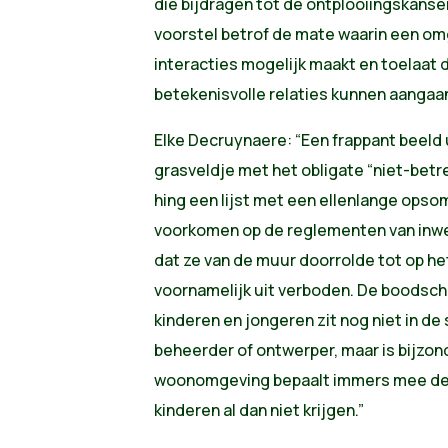
die bijdragen tot de ontplooiingskanse
voorstel betrof de mate waarin een om
interacties mogelijk maakt en toelaat d
betekenisvolle relaties kunnen aangaa
Elke Decruynaere: “Een frappant beeld
grasveldje met het obligate “niet-betr
hing een lijst met een ellenlange ops
voorkomen op de reglementen van inwen
dat ze van de muur doorrolde tot op he
voornamelijk uit verboden. De boodschap
kinderen en jongeren zit nog niet in d
beheerder of ontwerper, maar is bijzon
woonomgeving bepaalt immers mee de 
kinderen al dan niet krijgen.”