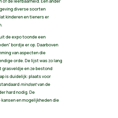
n of de leefbaarheid. Een ander
geving diverse soorten
at kinderen en tieners er
n.
 uit de expo toonde een
eden” bordje er op. Daarboven
omming van aspecten die
dige orde. De lijst was zo lang
t grasveldje en ze bestond
 is duidelijk: plaats voor
e standaard
mindset
van de
der hard nodig. De
kansen en mogelijkheden die