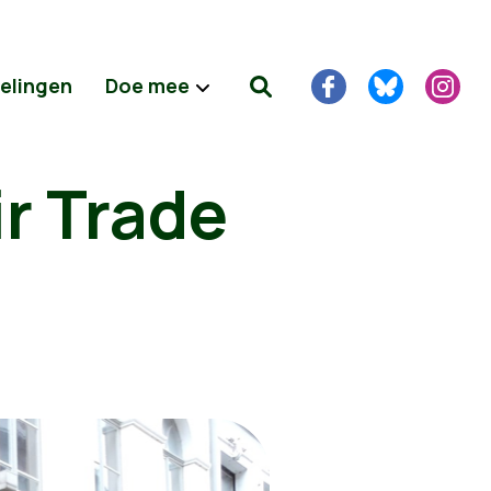
delingen
Doe mee
r Trade