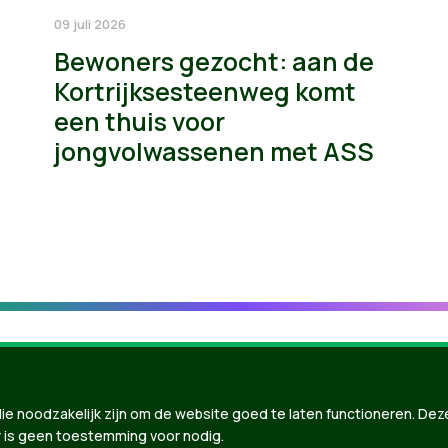
09 juli 2026
Bewoners gezocht: aan de
Kortrijksesteenweg komt
een thuis voor
jongvolwassenen met ASS
ie noodzakelijk zijn om de website goed te laten functioneren. Dez
 is geen toestemming voor nodig.