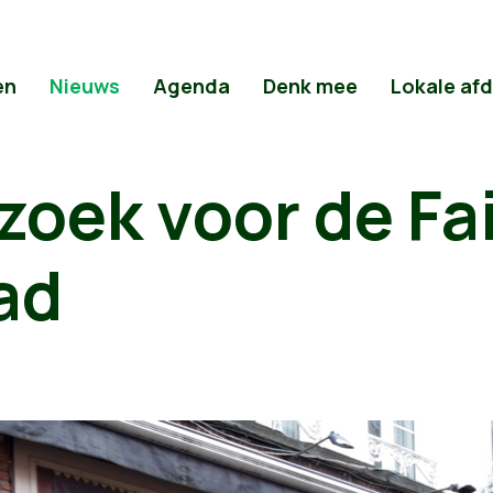
en
Nieuws
Agenda
Denk mee
Lokale af
oek voor de Fai
ad