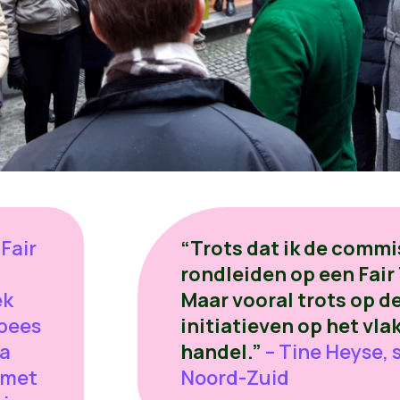
Fair
“Trots dat ik de comm
rondleiden op een Fair
ek
Maar vooral trots op de
pees
initiatieven op het vlak
ia
handel.”
– Tine Heyse,
 met
Noord-Zuid