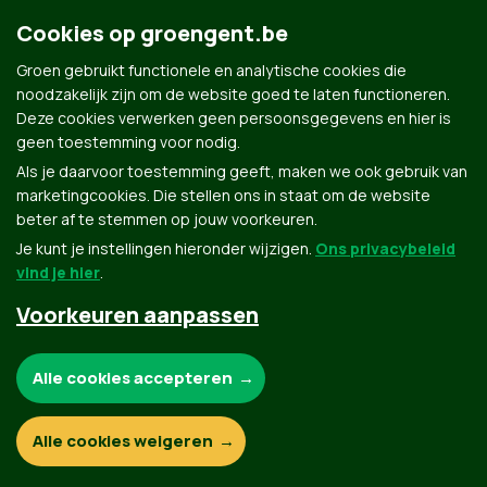
Cookies op groengent.be
Groen gebruikt functionele en analytische cookies die
noodzakelijk zijn om de website goed te laten functioneren.
Deze cookies verwerken geen persoonsgegevens en hier is
geen toestemming voor nodig.
Als je daarvoor toestemming geeft, maken we ook gebruik van
marketingcookies. Die stellen ons in staat om de website
beter af te stemmen op jouw voorkeuren.
Je kunt je instellingen hieronder wijzigen.
Ons privacybeleid
vind je hier
.
Voorkeuren aanpassen
Groen.be
Noodzakelijke cookies:
Alle cookies accepteren
Contact
Privacybeleid
Functionele en analytische cookies:
Alle cookies weigeren
© Copyright Groen 2026 | Gemaakt met
NationBuilder
| Gebouwd door
Tectonica