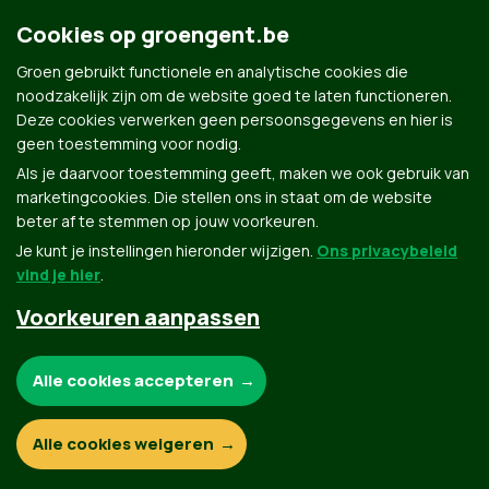
Cookies op groengent.be
Groen gebruikt functionele en analytische cookies die
noodzakelijk zijn om de website goed te laten functioneren.
Deze cookies verwerken geen persoonsgegevens en hier is
geen toestemming voor nodig.
Alle kandidaten uit Gent
Als je daarvoor toestemming geeft, maken we ook gebruik van
marketingcookies. Die stellen ons in staat om de website
beter af te stemmen op jouw voorkeuren.
Je kunt je instellingen hieronder wijzigen.
Ons privacybeleid
vind je hier
.
Voorkeuren aanpassen
Groen.be
Noodzakelijke cookies:
Alle cookies accepteren
Contact
Privacybeleid
Functionele en analytische cookies:
Alle cookies weigeren
© Copyright Groen 2026 | Gemaakt met
NationBuilder
| Gebouwd door
Tectonica