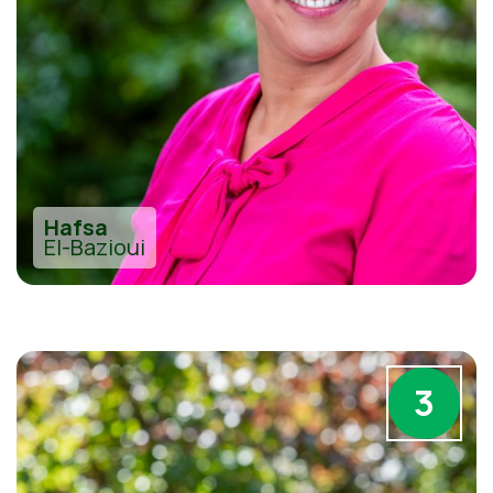
Hafsa
El-Bazioui
3