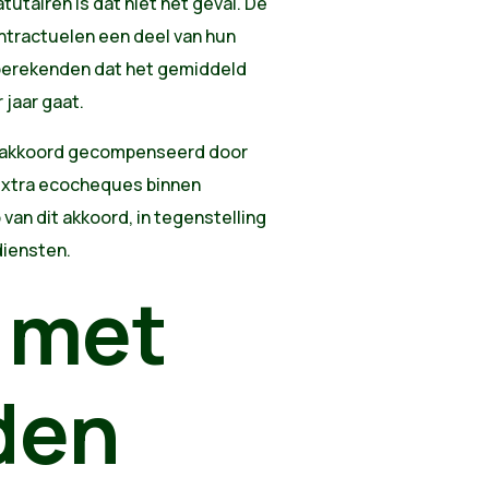
tutairen is dat niet het geval. De
ntractuelen een deel van hun
 berekenden dat het gemiddeld
 jaar gaat.
aal akkoord gecompenseerd door
extra ecocheques binnen
van dit akkoord, in tegenstelling
diensten.
 met
den