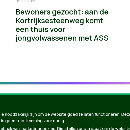
09 juli 2026
Bewoners gezocht: aan de
Kortrijksesteenweg komt
een thuis voor
jongvolwassenen met ASS
ie noodzakelijk zijn om de website goed te laten functioneren. Dez
 is geen toestemming voor nodig.
bruik van marketingcookies. Die stellen ons in staat om de websit