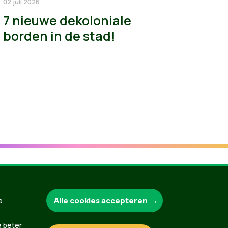
02 juli 2026
7 nieuwe dekoloniale
borden in de stad!
Groen.be
Alle cookies accepteren
e
e beter