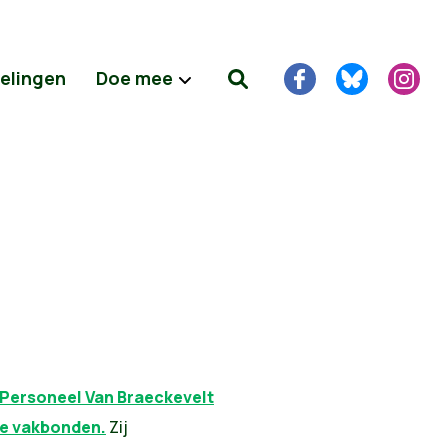
delingen
Doe mee
 Personeel Van Braeckevelt
ke vakbonden.
Zij