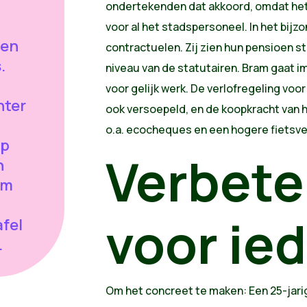
ondertekenden dat akkoord, omdat het 
voor al het stadspersoneel. In het bijzo
den
contractuelen. Zij zien hun pensioen s
.
niveau van de statutairen. Bram gaat 
voor gelijk werk. De verlofregeling voo
hter
ook versoepeld, en de koopkracht van 
:
o.a. ecocheques en een hogere fietsv
op
Verbete
n
am
voor ie
fel
.
Om het concreet te maken: Een 25-jarige