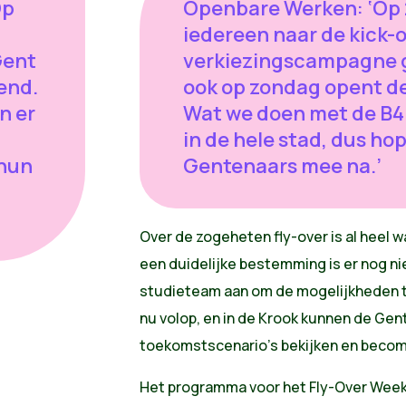
Op
Openbare Werken: ‘Op 2
iedereen naar de kick-o
Gent
verkiezingscampagne g
end.
ook op zondag opent de
n er
Wat we doen met de B40
in de hele stad, dus hop
 hun
Gentenaars mee na.’
Over de zogeheten fly-over is al heel
een duidelijke bestemming is er nog n
studieteam aan om de mogelijkheden t
nu volop, en in de Krook kunnen de Gen
toekomstscenario’s bekijken en beco
Het programma voor het Fly-Over Weeke