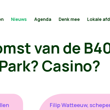
en
Nieuws
Agenda
Denk mee
Lokale af
mst van de B40
 Park? Casino?
llen
Filip Watteeuw, schepen