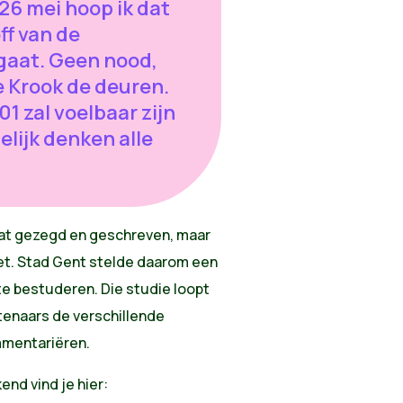
6 mei hoop ik dat
ff van de
aat. Geen nood,
 Krook de deuren.
1 zal voelbaar zijn
elijk denken alle
 wat gezegd en geschreven, maar
iet. Stad Gent stelde daarom een
e bestuderen. Die studie loopt
tenaars de verschillende
mmentariëren.
nd vind je hier: