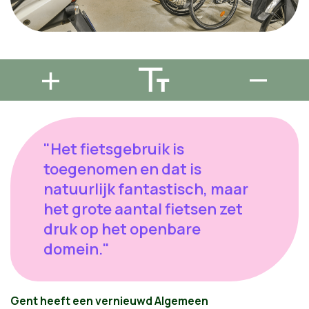
"Het fietsgebruik is
toegenomen en dat is
natuurlijk fantastisch, maar
het grote aantal fietsen zet
druk op het openbare
domein."
Gent heeft een vernieuwd Algemeen