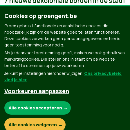
7 nieuwe dekoloniale borden in de stad!
Cookies op groengent.be
Groen gebruikt functionele en analytische cookies die
noodzakelijk zijn om de website goed te laten functioneren.
Deze cookies verwerken geen persoonsgegevens en hier is
geen toestemming voor nodig.
Als je daarvoor toestemming geeft, maken we ook gebruik van
marketingcookies. Die stellen ons in staat om de website
beter af te stemmen op jouw voorkeuren.
Je kunt je instellingen hieronder wijzigen.
Ons privacybeleid
vind je hier
.
Voorkeuren aanpassen
Groen.be
Noodzakelijke cookies:
Alle cookies accepteren
Contact
Privacybeleid
Functionele en analytische cookies:
Alle cookies weigeren
© Copyright Groen 2026 | Gemaakt met
NationBuilder
| Gebouwd door
Tectonica