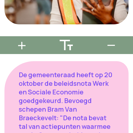
De gemeenteraad heeft op 20
oktober de beleidsnota Werk
en Sociale Economie
goedgekeurd. Bevoegd
schepen Bram Van
Braeckevelt: "De nota bevat
tal van actiepunten waarmee