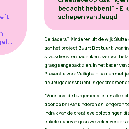
bedacht hebben!" - El
reft
schepen van Jeugd
n
De daders? Kinderen uit de wijk Slui
el...
aan het project
Buurt Bestuurt
, waari
stadsdiensten nadenken over wat belangr
graag aangepakt zien. In het kader van 
Preventie voor Veiligheid samen met j
de Jeugddienst Gent in gesprek met de
"Voor ons, de burgemeester en alle sc
door de bril van kinderen en jongeren t
indruk van de creatieve oplossingen die
enkele daarvan gaan we zeker verder aan