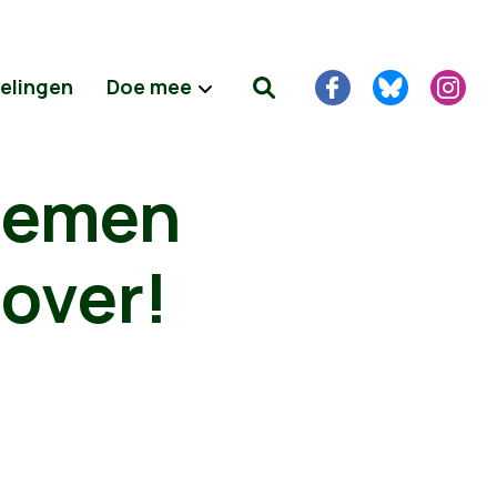
delingen
Doe mee
nemen
over!