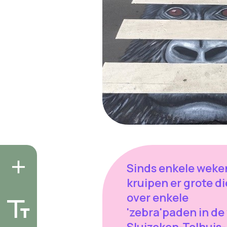
Sinds enkele weke
kruipen er grote d
over enkele
'zebra'paden in de 
Sluizeken-Tolhuis-