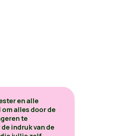
ster en alle
 om alles door de
ngeren te
 de indruk van de
ie jullie zelf