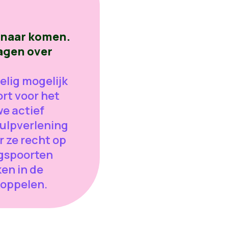
enaar komen.
ragen over
elig mogelijk
rt voor het
we actief
hulpverlening
r ze recht op
gspoorten
en in de
koppelen.