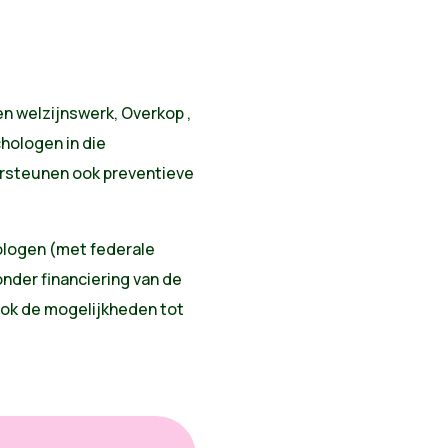
n welzijnswerk, Overkop ,
hologen in die
ersteunen ook preventieve
ologen (met federale
nder financiering van de
Ook de mogelijkheden tot