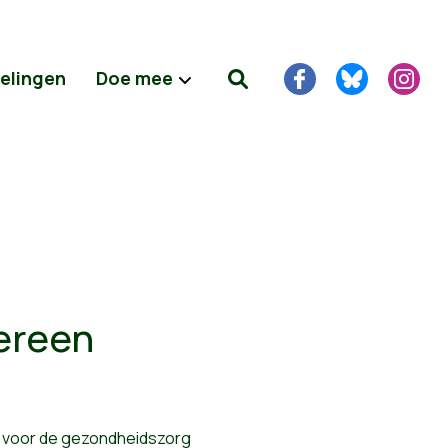
delingen
Doe mee
dereen
al voor de gezondheidszorg