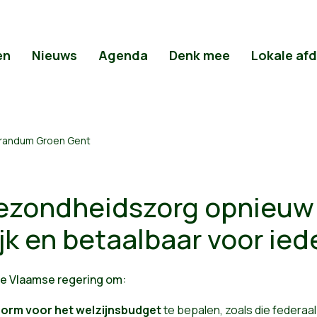
en
Nieuws
Agenda
Denk mee
Lokale af
randum Groen Gent
gezondheidszorg opnieuw
jk en betaalbaar voor ie
e Vlaamse regering om:
inorm voor het welzijnsbudget
te bepalen, zoals die federa