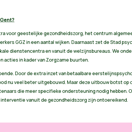
 Gent?
tra voor geestelijke gezondheidszorg, het centrum algemee
rkers GGZ in een aantal wijken. Daarnaast zet de Stad psyc
kale dienstencentra en vanuit de welzijnsbureaus. We ond
 en acties in kader van Zorgzame buurten.
oende. Door de extra inzet van betaalbare eerstelijnspsych
nbod nu veel beter uitgebouwd. Maar deze uitbouw botst op o
tenaars die meer specifieke ondersteuning nodig hebben. 
interventie vanuit de gezondheidszorg zijn ontoereikend.