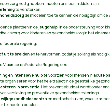
nsen zorg nodig hebben, moeten er meer middelen zijn.
erlening
te versterken.
ndheidszorg
de middelen toe te kennen die nodig zijn om de 
doende plaatsen in de
jeugdhulp
, in de ondersteuning voor k
dheidszorg voor kinderen en gezondheidszorg in het algeme
e federale regering:
of
uit te breiden
en te hervormen, zodat je zo lang als nodig 
e Vlaamse en Federale Regering om:
ming
en
intensieve hulp
te voorzien voor mensen in
acute p
te organiseren voor het hele traject in de geestelijke gezon
vesteren in preventie
. Het preventiebudget wordt onder and
e van verslaving en preventieve gezondheidsscreenings
op wijkgezondheidscentra
en medische huizen, waar je artse
er te moeten betalen