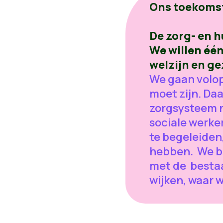
Ons toekomst
De zorg- en 
We willen één
welzijn en g
We gaan volop
moet zijn. Da
zorgsysteem no
sociale werke
te begeleiden,
hebben. We b
met de besta
wijken, waar 