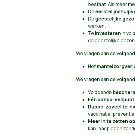
bestaat. Als meer me
De
eerstelijnshulpv
De
geestelijke
gezo
werken.
Te
investeren
in vol
de geestelijke gezon
We vragen aan de volgend
Het
mantelzorgverl
We vragen aan de volgend
Voldoende
bescher
Eén aanspreekpunt
Dubbel zoveel te in
vaccinatie, preventi
Meer in te zetten 
kan raadplegen zond