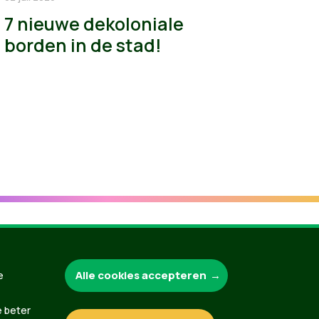
7 nieuwe dekoloniale
borden in de stad!
Groen.be
Alle cookies accepteren
e
e beter