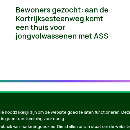
Bewoners gezocht: aan de
Kortrijksesteenweg komt
een thuis voor
jongvolwassenen met ASS
ie noodzakelijk zijn om de website goed te laten functioneren. Dez
 is geen toestemming voor nodig.
bruik van marketingcookies. Die stellen ons in staat om de websit