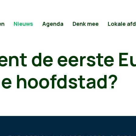
en
Nieuws
Agenda
Denk mee
Lokale af
ent de eerste E
de hoofdstad?