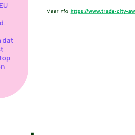
 EU
Meer info:
https://www.trade-city-aw
d.
n dat
st
 top
en