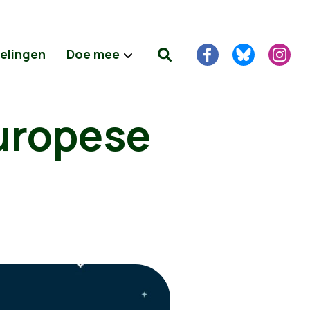
delingen
Doe mee
uropese