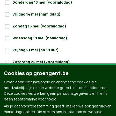
Donderdag 13 mei (voormiddag)
Vrijdag 14 mei (namiddag)
Zondag 16 mei (voormiddag)
Woensdag 19 mei (namiddag)
Vrijdag 21 mei (na 19 uur)
Zaterdag 22 mei (voormiddag)
Cookies op groengent.be
Maandag 31 mei (avond)
Groen gebruikt functionele en analytische cookies die
*Verplichte velden
noodzakelijk zijn om de website goed te laten functioneren.
Deze cookies verwerken geen persoonsgegevens en hier is
geen toestemming voor nodig.
Als je daarvoor toestemming geeft, maken we ook gebruik van
marketingcookies. Die stellen ons in staat om de website