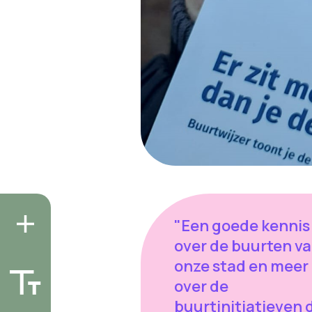
"Een goede kennis
over de buurten v
onze stad en meer 
over de
buurtinitiatieven 