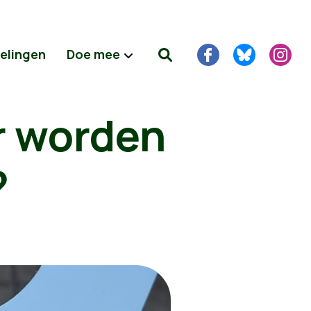
delingen
Doe mee
er worden
?