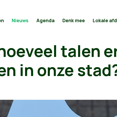
en
Nieuws
Agenda
Denk mee
Lokale af
 hoeveel talen 
n in onze stad