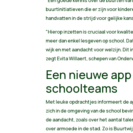
"Een goede kennis over de buurten van
buurtinitiatieven die er zijn voor kinde
handvatten in de strijd voor gelijke kan
"Hierop inzetten is cruciaal voor kwalit
meer dan enkel lesgeven op school. Dat
wijk en met aandacht voor welzijn. Dit in
zegt Evita Willaert, schepen van Onderw
Een nieuwe app
schoolteams
Met leuke opdrachtjes informeert de ap
zich in de omgeving van de school bev
de aandacht, zoals over het aantal tal
over armoede in de stad. Zo is Buurtwij