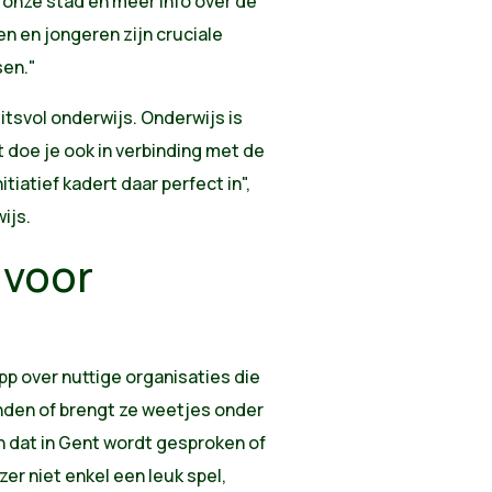
 onze stad en meer info over de
ren en jongeren zijn cruciale
sen."
eitsvol onderwijs. Onderwijs is
 doe je ook in verbinding met de
itiatief kadert daar perfect in",
ijs.
 voor
p over nuttige organisaties die
inden of brengt ze weetjes onder
en dat in Gent wordt gesproken of
zer niet enkel een leuk spel,