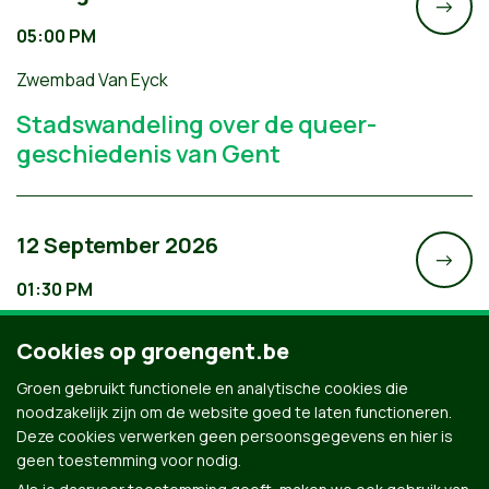
->
05:00 PM
Zwembad Van Eyck
Stadswandeling over de queer-
geschiedenis van Gent
12 September 2026
->
01:30 PM
Hartetroef
Cookies op groengent.be
Nazomerfeest 2026
Groen gebruikt functionele en analytische cookies die
noodzakelijk zijn om de website goed te laten functioneren.
Deze cookies verwerken geen persoonsgegevens en hier is
geen toestemming voor nodig.