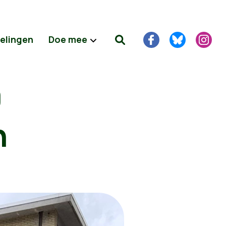
delingen
Doe mee
0
n