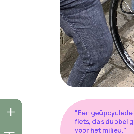
"Een geüpcyclede
fiets, da's dubbel 
voor het milieu."