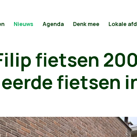
en
Nieuws
Agenda
Denk mee
Lokale af
Filip fietsen 20
eerde fietsen i