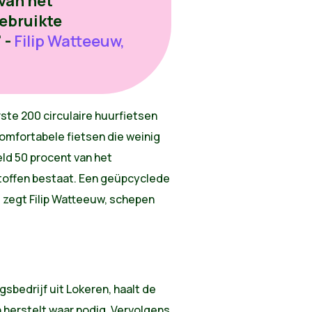
van het
ebruikte
 -
Filip Watteeuw,
te 200 circulaire huurfietsen
mfortabele fietsen die weinig
d 50 procent van het
toffen bestaat. Een geüpcyclede
", zegt Filip Watteeuw, schepen
sbedrijf uit Lokeren, haalt de
en herstelt waar nodig. Vervolgens