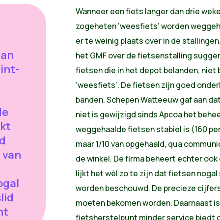
Wanneer een fiets langer dan drie weken
zogeheten ‘weesfiets’ worden weggehaa
er te weinig plaats over in de stallingen
aan
het GMF over de fietsenstalling sugge
int-
fietsen die in het depot belanden, nie
‘weesfiets’. De fietsen zijn goed on
banden. Schepen Watteeuw gaf aan dat
de
niet is gewijzigd sinds Apcoa het behe
jkt
weggehaalde fietsen stabiel is (160 p
id
maar 1/10 van opgehaald, qua communic
 van
de winkel. De firma beheert echter ook
lijkt het wél zo te zijn dat fietsen nogal
ogal
worden beschouwd. De precieze cijfers
lid
moeten bekomen worden. Daarnaast is 
ht
fietsherstelpunt minder service biedt 