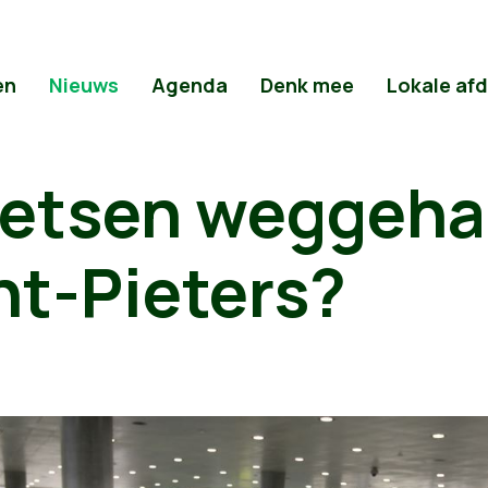
en
Nieuws
Agenda
Denk mee
Lokale af
fietsen weggeha
nt-Pieters?