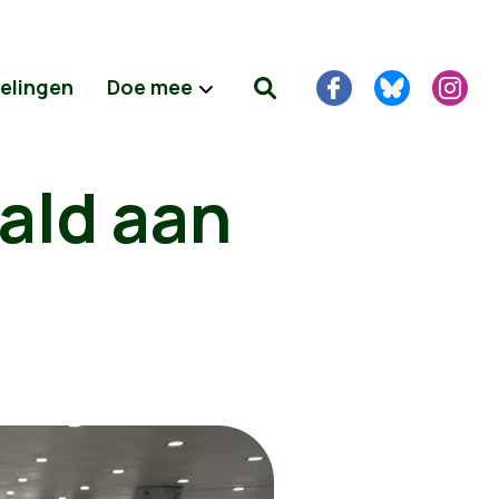
delingen
Doe mee
ald aan