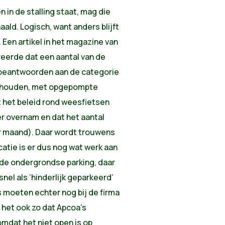
 in de stalling staat, mag die
ld. Logisch, want anders blijft
. Een artikel in het magazine van
reerde dat een aantal van de
t beantwoorden aan de categorie
derhouden, met opgepompte
 het beleid rond weesfietsen
er overnam en dat het aantal
er maand). Daar wordt trouwens
atie is er dus nog wat werk aan
 de ondergrondse parking, daar
 snel als ‘hinderlijk geparkeerd’
 moeten echter nog bij de firma
het ook zo dat Apcoa’s
omdat het niet open is op