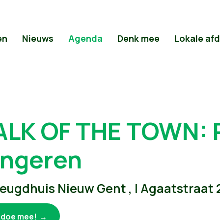
en
Nieuws
Agenda
Denk mee
Lokale af
ALK OF THE TOWN: P
ongeren
eugdhuis Nieuw Gent , | Agaatstraat
k doe mee!