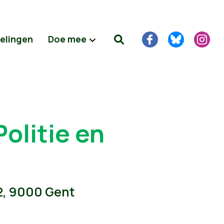
delingen
Doe mee
olitie en
 2, 9000 Gent