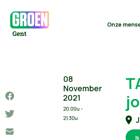
Onze mens
T
08
November
j
2021
20.00u -
J
21.30u
I