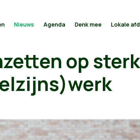
en
Nieuws
Agenda
Denk mee
Lokale af
nzetten op sterk
elzijns)werk