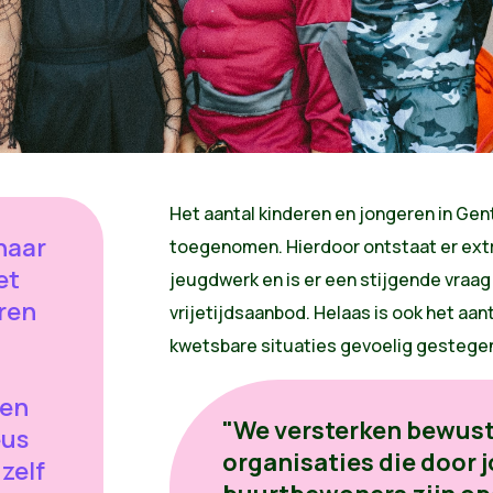
Het aantal kinderen en jongeren in Gent
haar
toegenomen. Hierdoor ontstaat er ext
et
jeugdwerk en is er een stijgende vraag
ren
vrijetijdsaanbod. Helaas is ook het aan
kwetsbare situaties gevoelig gestege
den
"We versterken bewus
eus
organisaties die door 
zelf