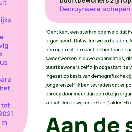
buurtbewoners zijn op
uit
Decruynaere, schepen
ijks
“Gent kent een sterk middenveld dat k
de
organiseert. Dat willen we zo houden. 
vig
een open call en naast de bestaande p
k
samenwerken, nieuwe organisaties, die
cus
buurtbewoners zelf zijn opgestart, te
ingezet op basis van demografische cij
bare
jongeren zelf. Ik ben tevreden dat er p
 het
oproep door meer dan een dozijn organ
verschillende wijken in Gent”, aldus El
 tot
 2021
Aan de 
 in