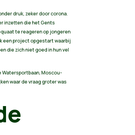
 onder druk, zeker door corona.
 inzetten die het Gents
uaat te reageren op jongeren
k een project opgestart waarbij
n die zich niet goed in hun vel
 de Watersportbaan, Moscou-
ken waar de vraag groter was
 de