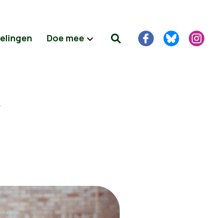
delingen
Doe mee