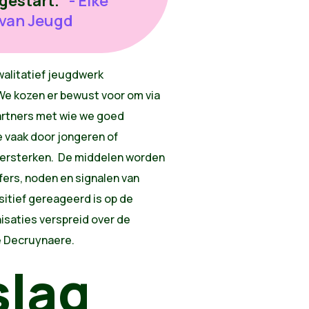
gestart."
- Elke
 van Jeugd
walitatief jeugdwerk
We kozen er bewust voor om via
artners met wie we goed
 vaak door jongeren of
 versterken. De middelen worden
fers, noden en signalen van
ositief gereageerd is op de
isaties verspreid over de
ke Decruynaere.
slag