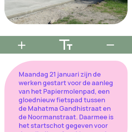
Maandag 21 januari zijn de
werken gestart voor de aanleg
van het Papiermolenpad, een
gloednieuw fietspad tussen
de Mahatma Gandhistraat en
de Noormanstraat. Daarmee is
het startschot gegeven voor