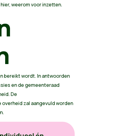
hier, weerom voor inzetten.
n
n
n bereikt wordt. In antwoorden
issies en de gemeenteraad
heid. De
overheid zal aangevuld worden
n.
individueel én