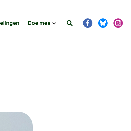
delingen
Doe mee