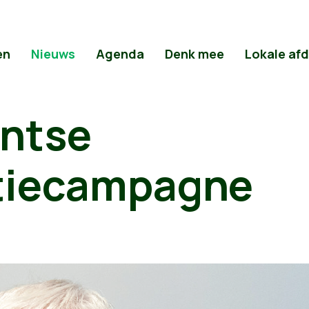
en
Nieuws
Agenda
Denk mee
Lokale af
entse
tiecampagne