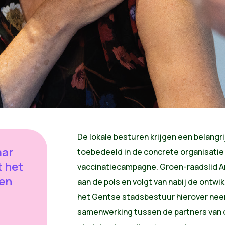
De lokale besturen krijgen een belangr
aar
toebedeeld in de concrete organisatie
 het
vaccinatiecampagne. Groen-raadslid An
gen
aan de pols en volgt van nabij de ontwi
het Gentse stadsbestuur hierover neem
samenwerking tussen de partners van d