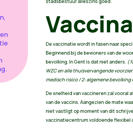
stadsbestuur alleszins goed.
Vaccina
n,
sen
tie
De vaccinatie wordt in fasen naar spec
Beginnend bij de bewoners van de woo
n
bevolking. In Gent is dat niet anders.
( 
ng.
WZC en alle thuisvervangende voorzien
medisch risico / 2: algemene bevolking 
De snelheid van vaccineren zal vooral 
van de vaccins. Aangezien de mate waar
niet vastligt op moment van dit schrijve
vaccinatiecentrum voldoende flexibel o