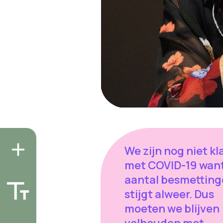
We zijn nog niet kl
met COVID-19 want
aantal besmettin
stijgt alweer. Dus
moeten we blijven
volhouden met