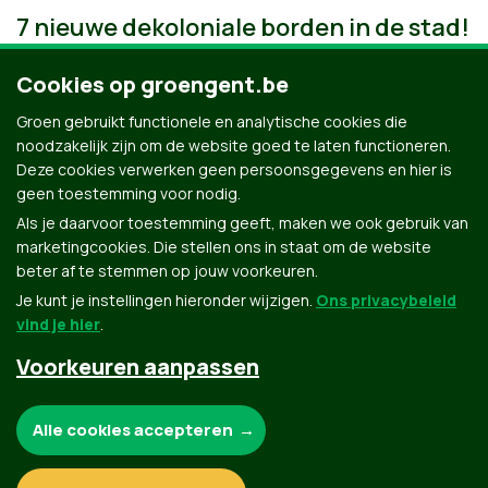
7 nieuwe dekoloniale borden in de stad!
Cookies op groengent.be
Groen gebruikt functionele en analytische cookies die
noodzakelijk zijn om de website goed te laten functioneren.
Deze cookies verwerken geen persoonsgegevens en hier is
geen toestemming voor nodig.
Als je daarvoor toestemming geeft, maken we ook gebruik van
marketingcookies. Die stellen ons in staat om de website
beter af te stemmen op jouw voorkeuren.
Je kunt je instellingen hieronder wijzigen.
Ons privacybeleid
vind je hier
.
Voorkeuren aanpassen
Groen.be
Noodzakelijke cookies:
Alle cookies accepteren
Contact
Privacybeleid
Functionele en analytische cookies: