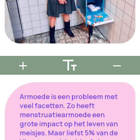
Armoede is een probleem met
veel facetten. Zo heeft
menstruatiearmoede een
grote impact op het leven van
meisjes. Maar liefst 5% van de