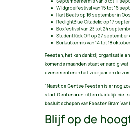
Septemberkermis van 8 tot 11 sep
Wildgroeifestival van 15 tot 16 se
Hart Beats op 16 september in Oo
RedlightBlue Citadelic op 17 sept
Boxfestival van 23 tot 24 septemb
Student Kick Off op 27 september 
Borluutkermis van 14 tot 18 oktobe
Feesten, het kan dankzij organisatie e
komende maanden staat er aardig wat g
evenementen in het voorjaar en de zom
"Naast de Gentse Feesten is er nog zo
stad. Gentenaren zitten duidelijk niet st
besluit schepen van Feesten Bram Van 
Blijf op de hoog