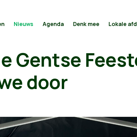
en
Nieuws
Agenda
Denk mee
Lokale af
de Gentse Fees
 we door