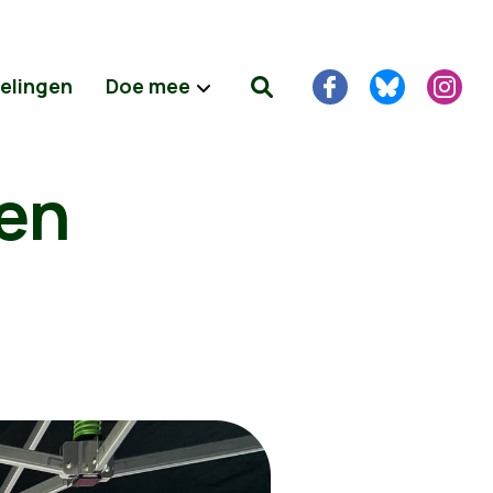
delingen
Doe mee
ten