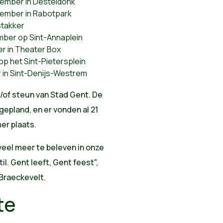
tember in Desteldonk
ptember in Rabotpark
stakker
ember op Sint-Annaplein
er in Theater Box
op het Sint-Pietersplein
r in Sint-Denijs-Westrem
n/of steun van Stad Gent. De
epland, en er vonden al 21
er plaats.
veel meer te beleven in onze
il. Gent leeft, Gent feest",
Braeckevelt.
te