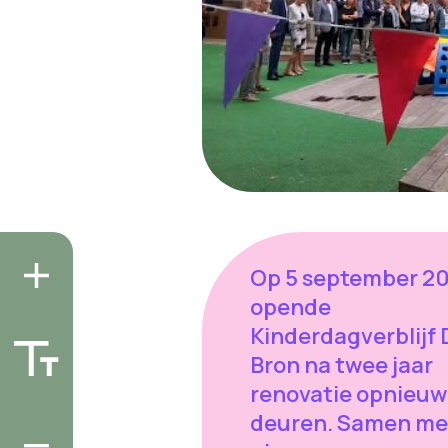
Op 5 september 2
opende
Kinderdagverblijf 
Bron na twee jaar
renovatie opnieuw
deuren. Samen me