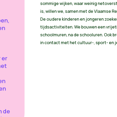
sommige wijken, waar weinig netovers
is, willen we, samen met de Vlaamse 
De oudere kinderen en jongeren zoeken
pen,
en
tijdsactiviteiten. We bouwen een vrijet
schoolmuren, na de schooluren. Ook b
in contact met het cultuur-, sport- en
 er
met
en
ten
n de