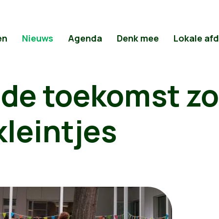
en
Nieuws
Agenda
Denk mee
Lokale af
 de toekomst z
kleintjes