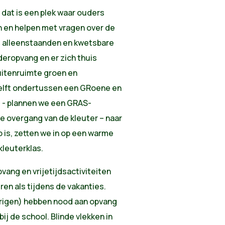
 dat is een plek waar ouders
 en helpen met vragen over de
at alleenstaanden en kwetsbare
deropvang en er zich thuis
uitenruimte groen en
 helft ondertussen een GRoene en
t - plannen we een GRAS-
de overgang van de kleuter – naar
p is, zetten we in op een warme
kleuterklas.
ang en vrijetijdsactiviteiten
en als tijdens de vakanties.
jarigen) hebben nood aan opvang
j de school. Blinde vlekken in