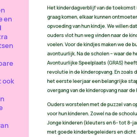
Het kinderdagverblijf van de toekomst:
en
graag komen, elkaar kunnen ontmoeten
e en
opvoeding van hun kindje. We willen d
d
ouders vlot hun weg vinden naar de kin
tra
tsen
voelen. Voor de kindjes maken we de b
.
avontuurlijk. Na de scholen – waar de
bare
Avontuurlijke Speelplaats (GRAS) heef
revolutie in de kinderopvang. En zoals 
t ook
het eerste leerjaar een belangrijke sta
overgang van de kinderopvang naar de 
en
Ouders worstelen met de puzzel van opv
e
voor hun kinderen. Zowel na de schoolur
Jonge kinderen (kleuters en 6- tot 8-
van
met goede kinderbegeleiders en dicht bi