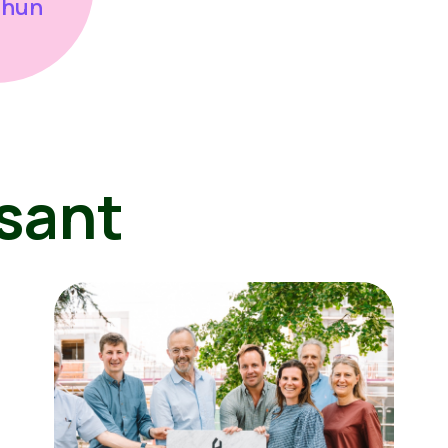
 hun
sant