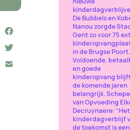
nieuwe
kinderdagverblijv
De Bubbels en Kob
Nanou zorgde Sta
Gent zo voor 75 ex
kinderopvangplaa
in de Brugse Poort
Voldoende, betaal
en goede
kinderopvang blijf
de komende jaren
belangrijk. Schep
van Opvoeding Elk
Decruynaere: “Het
kinderdagverblijf 
de toekomst is een