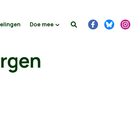
delingen
Doe mee
orgen