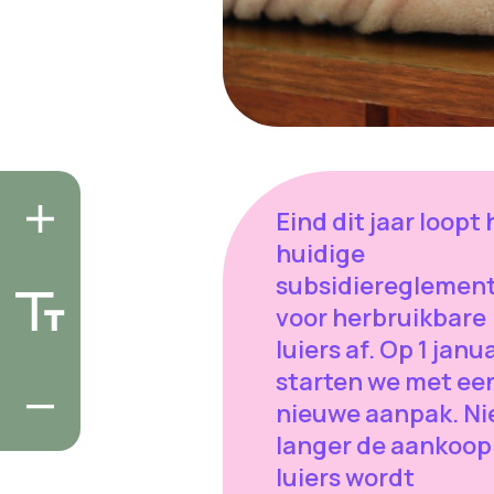
Eind dit jaar loopt 
huidige
subsidiereglemen
voor herbruikbare
luiers af. Op 1 janu
starten we met ee
nieuwe aanpak. Ni
langer de aankoop
luiers wordt