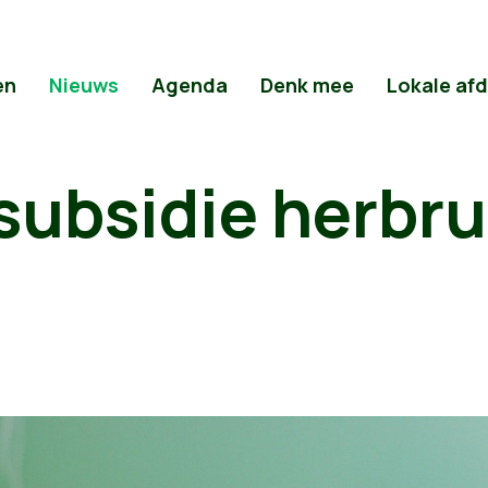
en
Nieuws
Agenda
Denk mee
Lokale af
subsidie herbru