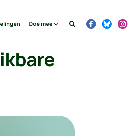
delingen
Doe mee
ikbare