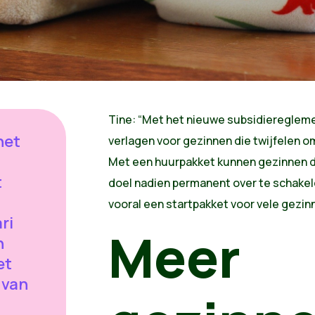
Tine: “Met het nieuwe subsidieregleme
het
verlagen voor gezinnen die twijfelen o
Met een huurpakket kunnen gezinnen de
t
doel nadien permanent over te schakele
vooral een startpakket voor vele gezin
ari
Meer
n
et
 van