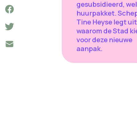
gesubsidieerd, wel
huurpakket. Sche
Tine Heyse legt uit
waarom de Stad ki
voor deze nieuwe
aanpak.