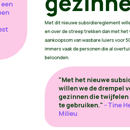
gezinn
 een
pen
Met dit nieuwe subsidiereglement wil
est
en over de streep trekken dan met he
aankoopsom van wasbare luiers voor 50
immers vaak de personen die al overtu
beloonden.
"Met het nieuwe subsi
willen we de drempel v
gezinnen die twijfelen
te gebruiken."
- Tine H
Milieu