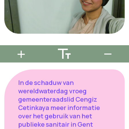
In de schaduw van
wereldwaterdag vroeg
gemeenteraadslid Cengiz
Cetinkaya meer informatie
over het gebruik van het
publieke sanitair in Gent