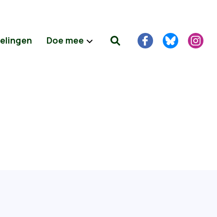
delingen
Doe mee