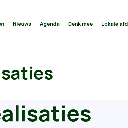
en
Nieuws
Agenda
Denk mee
Lokale af
isaties
alisaties