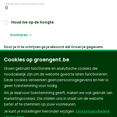
Hoeveel extra mensen breng je mee?
Houd me op de hoogte
Door je in te schrijven ga je akkoord dat Groen je gegevens
verwerkt en bijhoudt volgens
haar privacybeleid
. Als je aanvinkt
dat je e-mails wilt ontvangen, houden we je op de hoogte
Cookies op groengent.be
volgens je interesses. Je kan je gegevens opvragen, laten
verbeteren of laten verwijderen.
Groen gebruikt functionele en analytische cookies die
noodzakelijk zijn om de website goed te laten functioneren.
Deze cookies verwerken geen persoonsgegevens en hier is
geen toestemming voor nodig.
Als je daarvoor toestemming geeft, maken we ook gebruik van
marketingcookies. Die stellen ons in staat om de website
beter af te stemmen op jouw voorkeuren.
Je kunt je instellingen hieronder wijzigen.
Ons privacybeleid
vind je hier
.