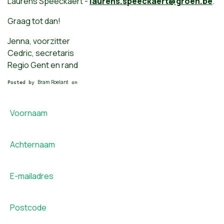
Laurens Speeckaert -
laurens.speeckaert@groen.be
.
Graag tot dan!
Jenna, voorzitter
Cedric, secretaris
Regio Gent en rand
Bram Roelant
Posted by
on
Voornaam
Achternaam
E-mailadres
Postcode