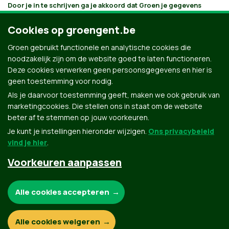
Door je in te schrijven ga je akkoord dat Groen je gegevens
verwerkt en bijhoudt volgens
haar privacybeleid
. Als je aanvinkt
dat je e-mails wilt ontvangen, houden we je op de hoogte
Cookies op groengent.be
volgens je interesses. Je kan je gegevens opvragen, laten
verbeteren of laten verwijderen.
Groen gebruikt functionele en analytische cookies die
noodzakelijk zijn om de website goed te laten functioneren.
Deze cookies verwerken geen persoonsgegevens en hier is
geen toestemming voor nodig.
Als je daarvoor toestemming geeft, maken we ook gebruik van
marketingcookies. Die stellen ons in staat om de website
beter af te stemmen op jouw voorkeuren.
Je kunt je instellingen hieronder wijzigen.
Ons privacybeleid
vind je hier
.
Voorkeuren aanpassen
Groen.be
Noodzakelijke cookies:
Alle cookies accepteren
Contact
Privacybeleid
Functionele en analytische cookies:
Alle cookies weigeren