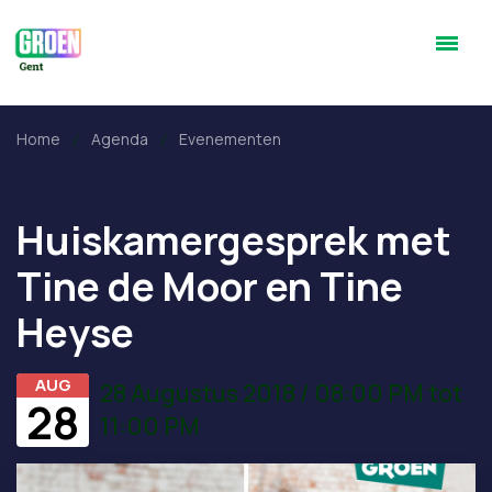
Home
Agenda
Evenementen
Huiskamergesprek met
Tine de Moor en Tine
Heyse
AUG
28 Augustus 2018 / 08:00 PM tot
28
11:00 PM