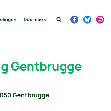
delingen
Doe mee
ng Gentbrugge
 9050 Gentbrugge