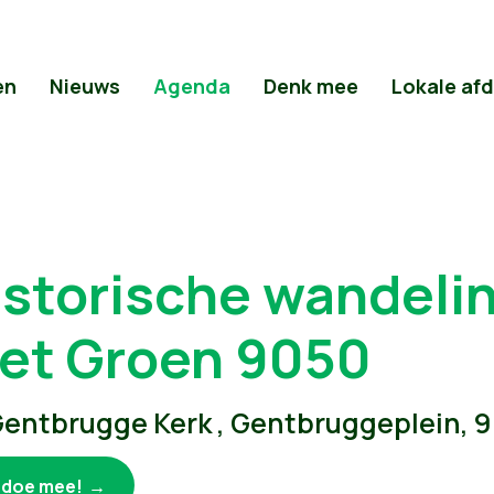
en
Nieuws
Agenda
Denk mee
Lokale af
istorische wandeli
et Groen 9050
entbrugge Kerk , Gentbruggeplein,
k doe mee!