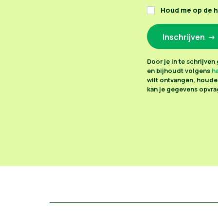
Houd me op de 
Door je in te schrijve
en bijhoudt volgens
ha
wilt ontvangen, houden
kan je gegevens opvrag