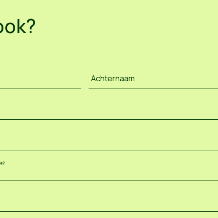
ook?
Achternaam
ee?