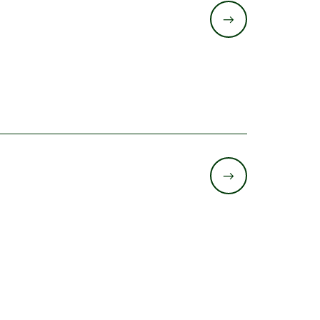
->
->