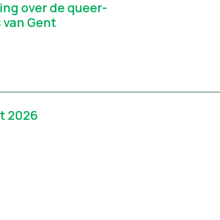
ng over de queer-
 van Gent
t 2026