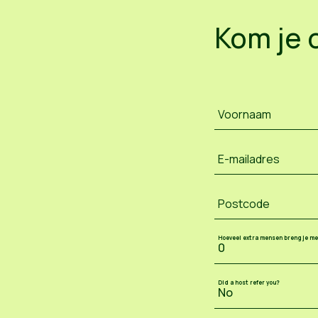
Kom je 
Voornaam
E-mailadres
Postcode
Hoeveel extra mensen breng je m
Did a host refer you?