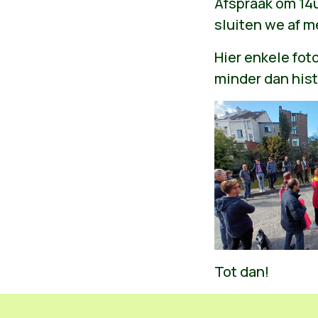
Afspraak om 14
sluiten we af m
Hier enkele fot
minder dan hist
Tot dan!