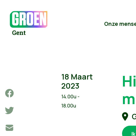
Onze mens
H
18 Maart
2023
m
14.00u -
18.00u
G
I