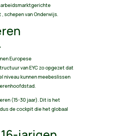
 arbeidsmarktgerichte
t , schepen van Onderwijs.
eren
4
innen Europese
tructuur van EYC zo opgezet dat
eel niveau kunnen meebeslissen
gerenhoofdstad.
ren (15-30 jaar). Dit is het
dus de cockpit die het globaal
16-jarigen