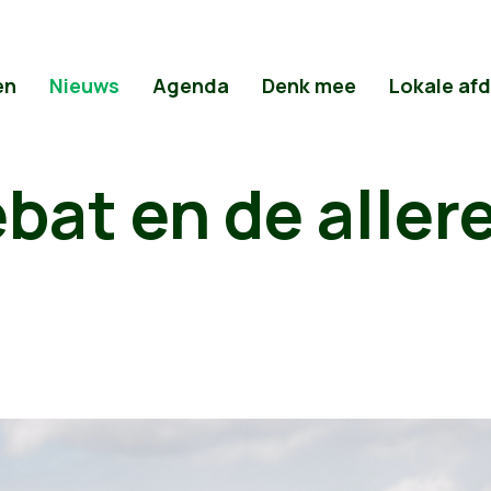
en
Nieuws
Agenda
Denk mee
Lokale af
bat en de aller