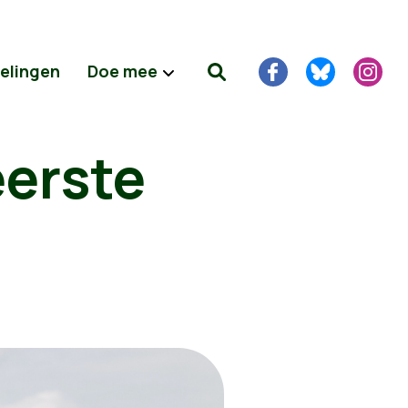
delingen
Doe mee
eerste