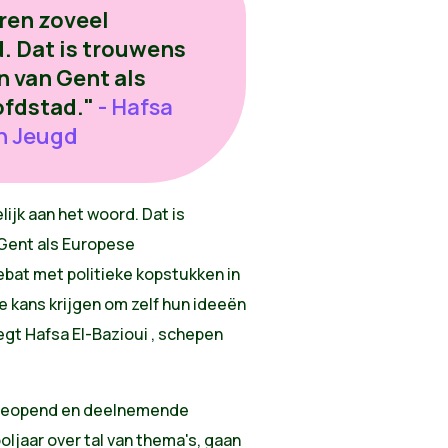
eren zoveel
. Dat is trouwens
n van Gent als
fdstad."
- Hafsa
an Jeugd
ijk aan het woord. Dat is
Gent als Europese
bat met politieke kopstukken in
e kans krijgen om zelf hun ideeën
egt Hafsa El-Bazioui , schepen
u geopend en deelnemende
ljaar over tal van thema's, gaan