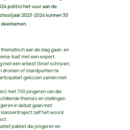
024 politici het vuur aan de
 schooljaar 2023-2024 kunnen 30
n deelnemen.
 thematisch aan de slag gaan, en
hema-bad' met een expert.
 met een artiest (brief schrijven,
un dromen of standpunten te
articipatief gekozen samen met
en) met 750 jongeren van die
chillende thema’s en stellingen.
ongeren in debat gaan met
 klassentraject zelf het woord
ect.
atief pakket die jongeren en