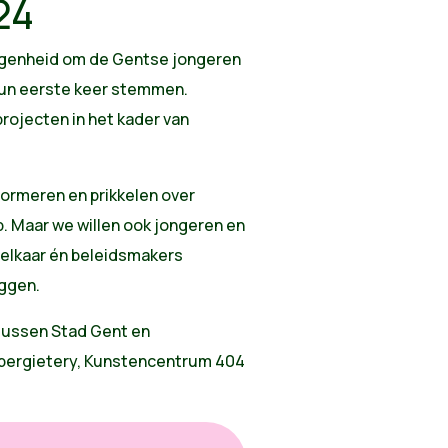
24
legenheid om de Gentse jongeren
hun eerste keer stemmen.
rojecten in het kader van
formeren en prikkelen over
 Maar we willen ook jongeren en
 elkaar én beleidsmakers
iggen.
tussen Stad Gent en
opergietery, Kunstencentrum 404