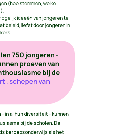
ngen (hoe stemmen, welke
).
mogelijk ideeën van jongeren te
t beleid, liefst door jongeren in
akers
llen 750 jongeren -
 kunnen proeven van
enthousiasme bij de
ert , schepen van
- in al hun diversiteit - kunnen
ousiasme bij de scholen. De
jds beroepsonderwijs als het