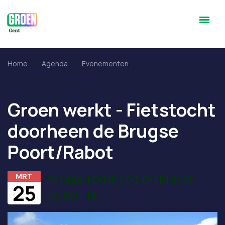
Home
Agenda
Evenementen
Groen werkt - Fietstocht
doorheen de Brugse
Poort/Rabot
MRT
25 Maart 2018 / 02:00 PM tot
25
05:00 PM