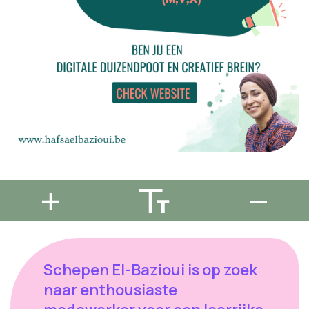
Schepen El-Bazioui is op zoek
naar enthousiaste