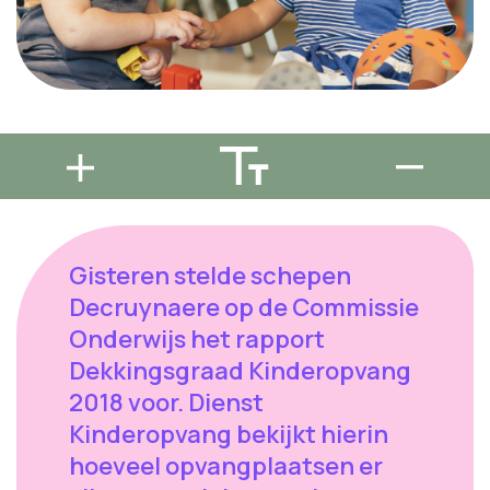
Gisteren stelde schepen
Decruynaere op de Commissie
Onderwijs het rapport
Dekkingsgraad Kinderopvang
2018 voor. Dienst
Kinderopvang bekijkt hierin
hoeveel opvangplaatsen er