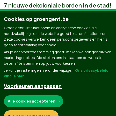
7 nieuwe dekoloniale borden in de stad!
Cookies op groengent.be
Groen gebruikt functionele en analytische cookies die
noodzakelijk zijn om de website goed te laten functioneren.
Deze cookies verwerken geen persoonsgegevens en hier is
geen toestemming voor nodig.
Als je daarvoor toestemming geeft, maken we ook gebruik van
marketingcookies. Die stellen ons in staat om de website
beter af te stemmen op jouw voorkeuren.
Je kunt je instellingen hieronder wijzigen.
Ons privacybeleid
vind je hier
.
Voorkeuren aanpassen
Groen.be
Noodzakelijke cookies:
Alle cookies accepteren
Contact
Privacybeleid
Functionele en analytische cookies: