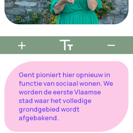
Gent pioniert hier opnieuw in
functie van sociaal wonen. We
worden de eerste Vlaamse
stad waar het volledige
grondgebied wordt
afgebakend.