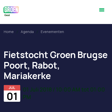
Home
Agenda
Evenementen
Fietstocht Groen Brugse
Poort, Rabot,
Mariakerke
JUL
01 Juli 2018 / 10:00 AM tot 01:00
01
PM