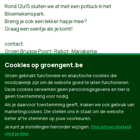
Rond 12u15 sluiten we af met een potluck in het
Bloemekenspark.
Breng je ook een lekker hapje mee?
Graag een seintje als je komt!
contact:
Groen Brugse Poort- Rabot- Mariakerke
0486 144 720
Cookies op groengent.be
janlescrauwaet@skynet.be
Groen gebruikt functionele en analytische cookies die
Anton Vandaele
Posted by
on
noodzakelijk zijn om de website goed te laten functioneren.
Deze cookies verwerken geen persoonsgegevens en hier is
,
fietstocht
Groen Gent
geen toestemming voor nodig.
Als je daarvoor toestemming geeft, maken we ook gebruik van
marketingcookies. Die stellen ons in staat om de website
beter af te stemmen op jouw voorkeuren.
Je kunt je instellingen hieronder wijzigen.
Ons privacybeleid
vind je hier
.