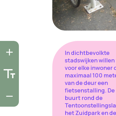
In dichtbevolkte
stadswijken willen
voor elke inwoner 
maximaal 100 met
van de deur een
fietsenstalling. De
buurt rond de
Tentoonstellingsla
het Zuidpark en d