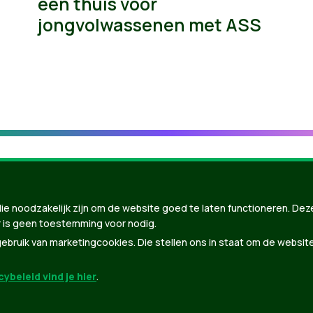
een thuis voor
jongvolwassenen met ASS
ie noodzakelijk zijn om de website goed te laten functioneren. Dez
 is geen toestemming voor nodig.
bruik van marketingcookies. Die stellen ons in staat om de websit
ybeleid vind je hier
.
nBuilder
| Gebouwd door
Tectonica