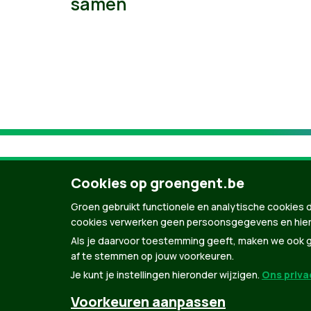
samen
Cookies op groengent.be
Groen gebruikt functionele en analytische cookies d
cookies verwerken geen persoonsgegevens en hier
Als je daarvoor toestemming geeft, maken we ook ge
af te stemmen op jouw voorkeuren.
Je kunt je instellingen hieronder wijzigen.
Ons privac
© Copyright Groen 2026 | Gemaakt met
Natio
Voorkeuren aanpassen