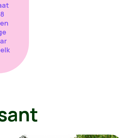
aat
88
sen
ge
aar
 elk
sant