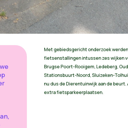
Met gebiedsgericht onderzoek werden
fietsenstallingen intussen zes wijken v
 we
Brugse Poort-Rooigem, Ledeberg, Oud
op
Stationsbuurt-Noord, Sluizeken-Tolhui
er
nu dus de Dierentuinwijk aan de beurt.
extra fietsparkeerplaatsen.
an,
e