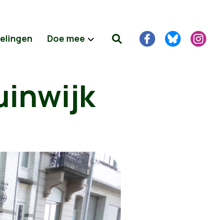
delingen
Doe mee
uinwijk