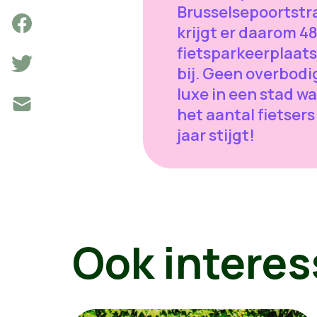
Brusselsepoortstr
krijgt er daarom 4
fietsparkeerplaat
bij. Geen overbodi
luxe in een stad w
het aantal fietsers
jaar stijgt!
Ook interes