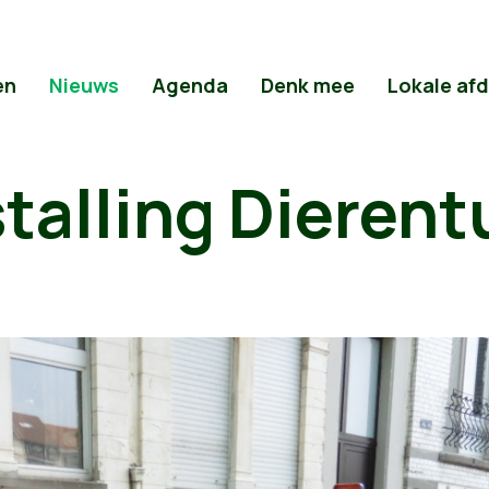
en
Nieuws
Agenda
Denk mee
Lokale af
talling Dierent