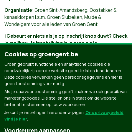
Organisatie
: Groen Sint-Amandsberg, Oostakker &
kanaaldorpen i.s.m. Groen Sluizeken, Muide &
Wondelgem voor alle leden van Groen Gent
ℹ️ Gebeurt er niets als je op inschrijfknop duwt? Check
je mailbox. Je inschrijving is in orde als je
bevestigingsmail ontvangt. Niets ontvangen? Mail
Cookies op groengent.be
info@groengent.be
.
Groen gebruikt functionele en analytische cookies die
Michiel Verfaillie
Posted by
on 20 Mei 2022
noodzakelijk zijn om de website goed te laten functioneren.
Deze cookies verwerken geen persoonsgegevens en hier is
Sorry, this event is sold out
geen toestemming voor nodig.
Als je daarvoor toestemming geeft, maken we ook gebruik van
marketingcookies. Die stellen ons in staat om de website
beter af te stemmen op jouw voorkeuren.
Je kunt je instellingen hieronder wijzigen.
Ons privacybeleid
vind je hier
.
Voorkeuren aanpassen