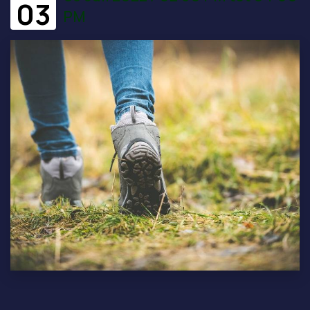
03
PM