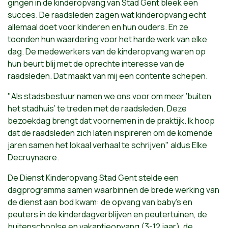
gingen in de kinderopvang van Stad Gent bleek een
succes. De raadsleden zagen wat kinderopvang echt
allemaal doet voor kinderen en hun ouders. En ze
toonden hun waardering voor het harde werk van elke
dag. De medewerkers van de kinderopvang waren op
hun beurt blij met de oprechte interesse van de
raadsleden. Dat maakt van mij een contente schepen.
"Als stadsbestuur namen we ons voor om meer ‘buiten
het stadhuis’ te treden met de raadsleden. Deze
bezoekdag brengt dat voornemen in de praktijk. Ik hoop
dat de raadsleden zich laten inspireren om de komende
jaren samen het lokaal verhaal te schrijven" aldus Elke
Decruynaere.
De Dienst Kinderopvang Stad Gent stelde een
dagprogramma samen waarbinnen de brede werking van
de dienst aan bod kwam: de opvang van baby’s en
peuters in de kinderdagverblijven en peutertuinen, de
buitenschoolse en vakantieopvang (3-12 jaar), de