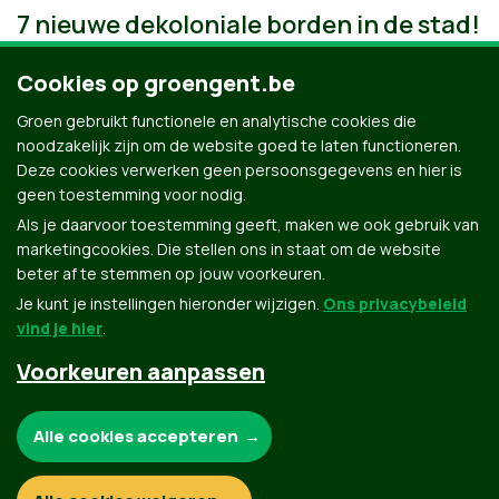
7 nieuwe dekoloniale borden in de stad!
Cookies op groengent.be
Groen gebruikt functionele en analytische cookies die
noodzakelijk zijn om de website goed te laten functioneren.
Deze cookies verwerken geen persoonsgegevens en hier is
geen toestemming voor nodig.
Als je daarvoor toestemming geeft, maken we ook gebruik van
marketingcookies. Die stellen ons in staat om de website
beter af te stemmen op jouw voorkeuren.
Je kunt je instellingen hieronder wijzigen.
Ons privacybeleid
vind je hier
.
Voorkeuren aanpassen
Groen.be
Noodzakelijke cookies:
Alle cookies accepteren
Contact
Privacybeleid
Functionele en analytische cookies: